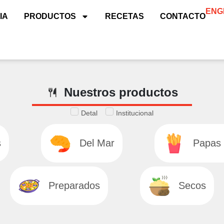
ENG
IA
PRODUCTOS
RECETAS
CONTACTO
Nuestros productos
Detal
Institucional
s
Del Mar
Papas 
Preparados
Secos