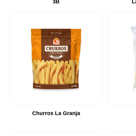
3B
L
Churros La Granja